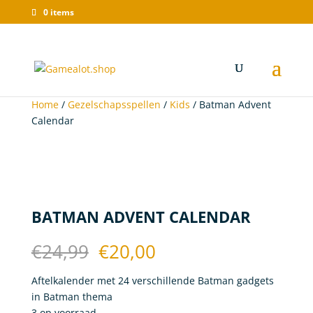
0 items
Wat zoek je?
×
Aanbieding!
Aanbieding!
Home
/
Gezelschapsspellen
/
Kids
/ Batman Advent
Calendar
BATMAN ADVENT CALENDAR
Oorspronkelijke
Huidige
€
24,99
€
20,00
prijs
prijs
was:
is:
Aftelkalender met 24 verschillende Batman gadgets
€24,99.
€20,00.
in Batman thema
3 op voorraad