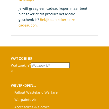
Je wilt graag een cadeau kopen maar bent
niet zeker of dit product het ideale
geschenk is?
Bekijk dan zeker onze
cadeaubon.
WAT ZOEK JE?
Wat zoek je?
×
WE VERKOPEN…
Fallout Wasteland Warfare
Warpaints Air
Accessoires & sleeves